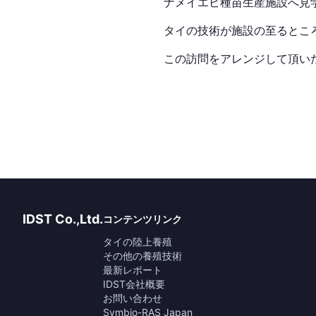
ナメイエビ種苗生産施設へ見
タイの技術が施設の至るとこ
この訪問をアレンジして頂い
IDST Co.,Ltd.
コンテンツリンク
タイの陸上養殖
その他の養殖技術
最新レポート
IDST会社概要
お問い合わせ
Symbio-RAS Japan