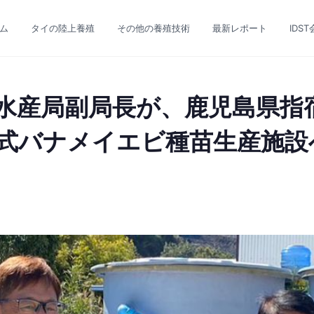
テム
タイの陸上養殖
その他の養殖技術
最新レポート
IDS
水産局副局長が、鹿児島県指
式バナメイエビ種苗生産施設