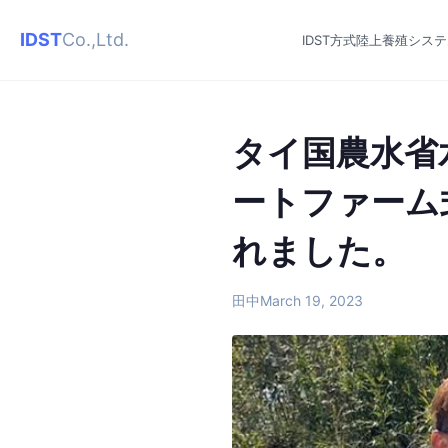
IDST
Co.,Ltd.
IDST方式陸上養殖シス
タイ国農水省
ートファーム
れました。
田中
March 19, 2023